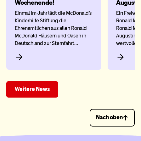
Wochenende!
Augusti
Einmal im Jahr lädt die McDonald's
Ein Freiwil
Kinderhilfe Stiftung die
Ronald McD
Ehrenamtlichen aus allen Ronald
Ronald Mc
McDonald Häusern und Oasen in
Augustin bi
Deutschland zur Sternfahrt…
wertvolle 
Weitere News
Nach oben