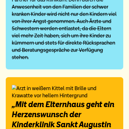
Anwesenheit von den Familien der schwer
kranken Kinder wird nicht nur den Kindern viel
von ihrer Angst genommen. Auch Ärzte und
Schwestern werden entlastet, da die Eltern
viel mehr Zeit haben, sich um ihre Kinder zu
kümmern und stets für direkte Rücksprachen
und Beratungsgespräche zur Verfügung
stehen.
„Mit dem Elternhaus geht ein
Herzenswunsch der
Kinderklinik Sankt Augustin