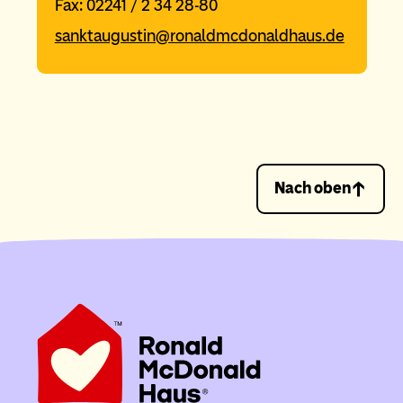
Fax: 02241 / 2 34 28-80
sanktaugustin@ronaldmcdonaldhaus.de
Nach oben