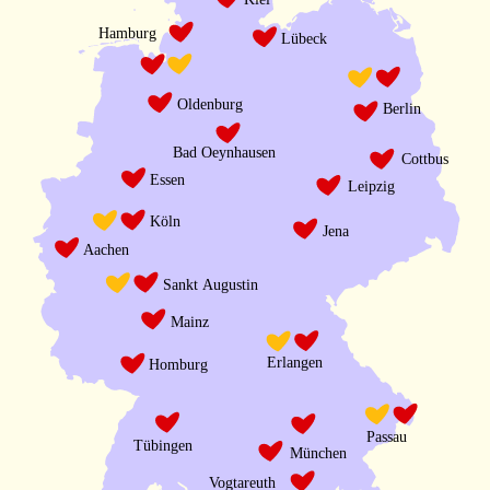
Hamburg
Lübeck
Oldenburg
Berlin
Bad Oeynhausen
Cottbus
Essen
Leipzig
Köln
Jena
Aachen
Sankt Augustin
Mainz
Erlangen
Homburg
Passau
Tübingen
München
Vogtareuth