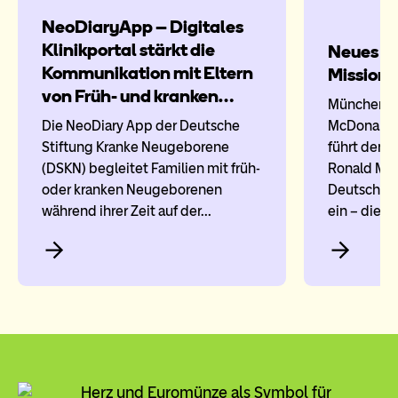
NeoDiaryApp – Digitales
Klinikportal stärkt die
Neues De
Kommunikation mit Eltern
Mission
von Früh- und kranken…
München, 3
Die NeoDiary App der Deutsche
McDonald’s 
Stiftung Kranke Neugeborene
führt den
(DSKN) begleitet Familien mit früh-
Ronald Mc
oder kranken Neugeborenen
Deutschlan
während ihrer Zeit auf der…
ein – die…