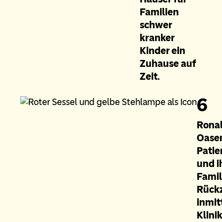
Familien
schwer
kranker
Kinder ein
Zuhause auf
Zeit.
6
Rona
Oasen
Patie
und i
Famil
Rück
inmit
Klinik