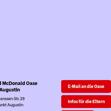
d McDonald Oase
E-Mail an die Oase
 Augustin
anssen-Str. 29
Infos für die Eltern
ankt Augustin