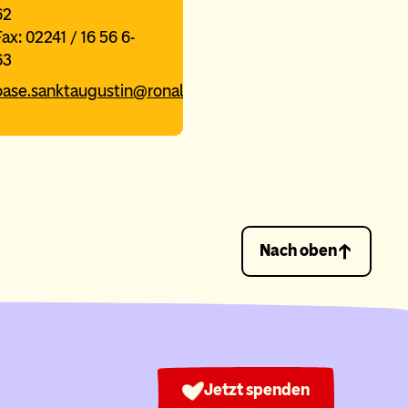
62
Fax: 02241 / 16 56 6-
63
oase.sanktaugustin@ronaldmcdonaldhaus.de
Nach oben
Jetzt spenden