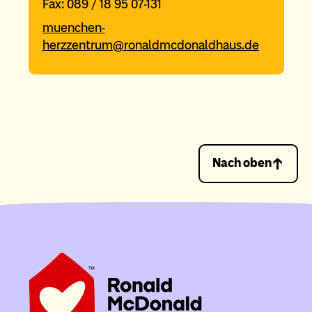
Fax: 089 / 18 95 07-131
muenchen-
herzzentrum@ronaldmcdonaldhaus.de
Nach oben