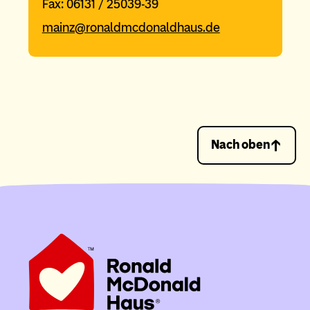
Fax: 06131 / 25039-39
mainz@ronaldmcdonaldhaus.de
Nach oben