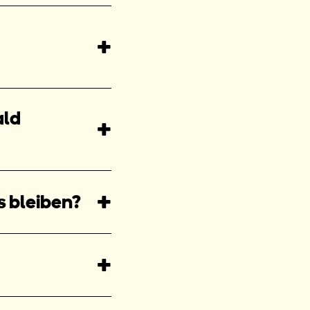
ald
s bleiben?