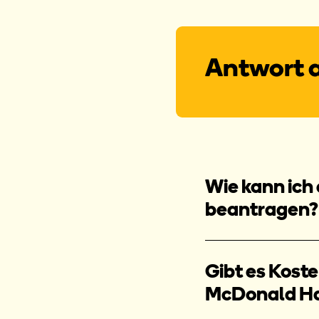
Antwort a
Wie kann ich
beantragen?
Gibt es Kost
McDonald H