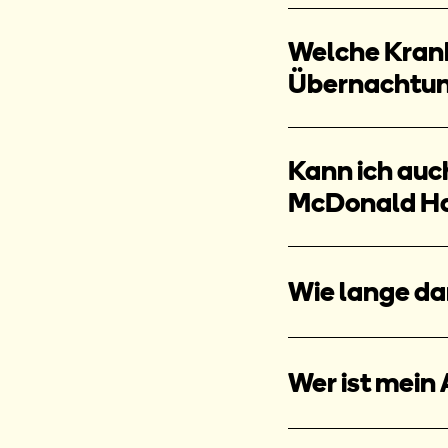
Welche Kran
Übernachtun
Kann ich auch
McDonald Ha
Wie lange da
Wer ist mein