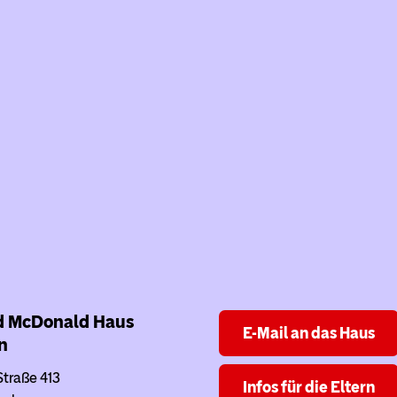
d McDonald Haus
E-Mail an das Haus
n
Straße 413
Infos für die Eltern