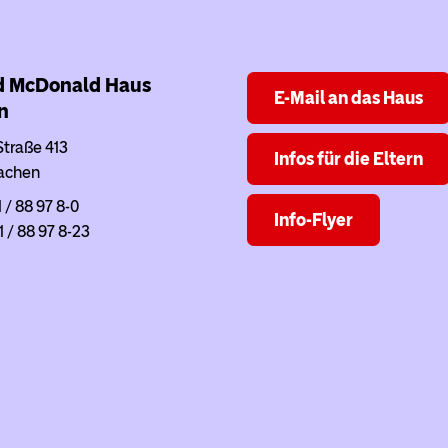
d McDonald Haus
E-Mail an das Haus
n
Straße 413
Infos für die Eltern
achen
1 / 88 97 8-0
Info-Flyer
1 / 88 97 8-23