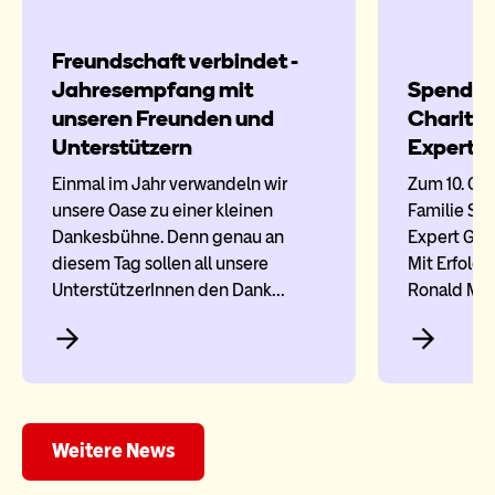
Freundschaft verbindet -
Jahresempfang mit
Spenden
unseren Freunden und
Charity
Unterstützern
Expert 
Einmal im Jahr verwandeln wir
Zum 10. Ge
unsere Oase zu einer kleinen
Familie Sa
Dankesbühne. Denn genau an
Expert Gmb
diesem Tag sollen all unsere
Mit Erfolg: 
UnterstützerInnen den Dank…
Ronald Mc
Weitere News