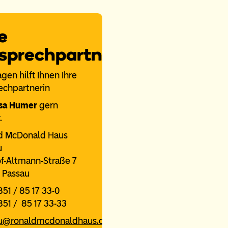
e
sprechpartnerin
agen hilft Ihnen Ihre
echpartnerin
sa Humer
gern
.
d McDonald Haus
u
of-Altmann-Straße 7
 Passau
0851 / 85 17 33-0
851 / 85 17 33-33
u@ronaldmcdonaldhaus.de