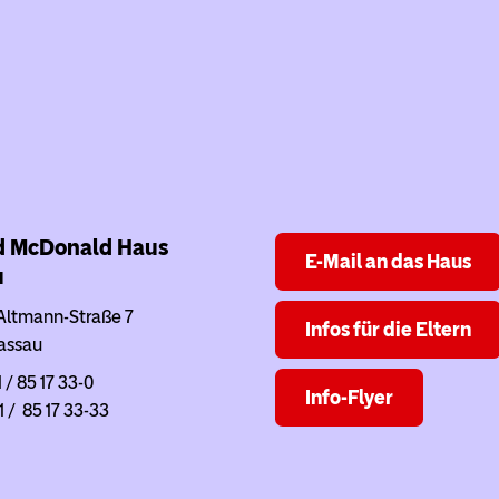
d McDonald Haus
E-Mail an das Haus
u
Altmann-Straße 7
Infos für die Eltern
assau
1 / 85 17 33-0
Info-Flyer
1 / 85 17 33-33