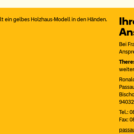
Ihr
An
Bei Fr
Anspr
There
weiter
Ronal
Passa
Bisch
94032
Tel.: 
Fax: 0
passa