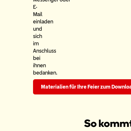
E-
Mail
einladen
und
sich
im
Anschluss
bei
ihnen
bedanken.
Materialien für Ihre Feier zum Downlo
So kommt