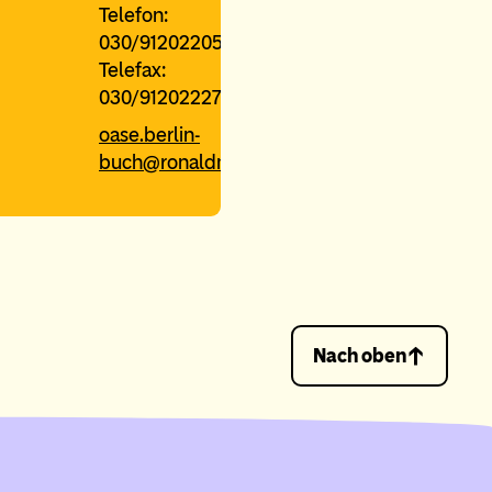
Telefon:
030/91202205
Telefax:
030/91202227
oase.berlin-
buch@ronaldmcdonaldhaus.de
Nach oben