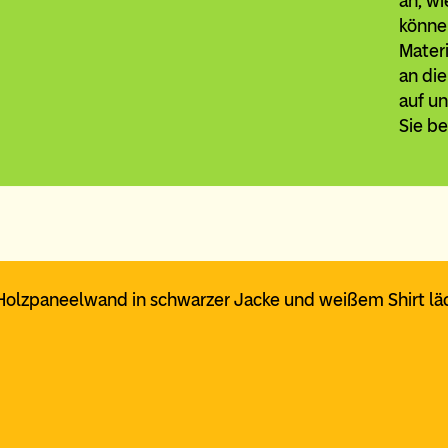
an, wi
könne
Materi
an di
auf un
Sie b