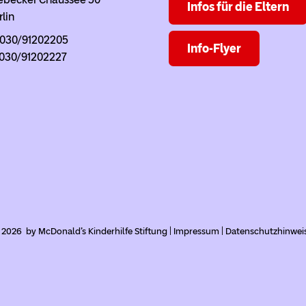
Infos für die Eltern
rlin
: 030/91202205
Info-Flyer
 030/91202227
 2026 by McDonald's Kinderhilfe Stiftung |
Impressum
|
Datenschutzhinwei