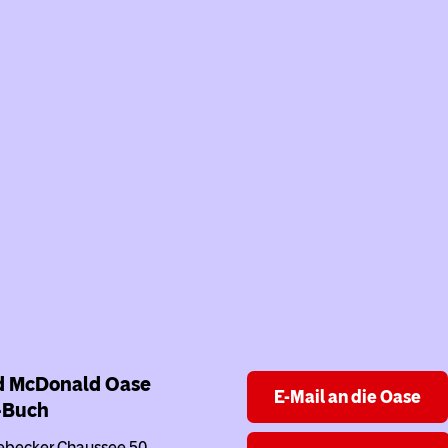
d McDonald Oase
E-Mail an die Oase
-Buch
becker Chaussee 50