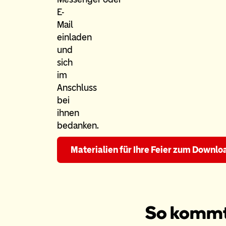
E-
Mail
einladen
und
sich
im
Anschluss
bei
ihnen
bedanken.
Materialien für Ihre Feier zum Downlo
So kommt