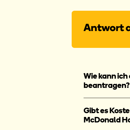
Antwort a
Wie kann ich
beantragen?
Gibt es Kost
McDonald H