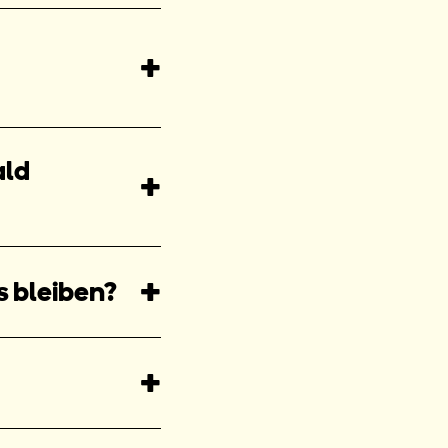
ald
s bleiben?