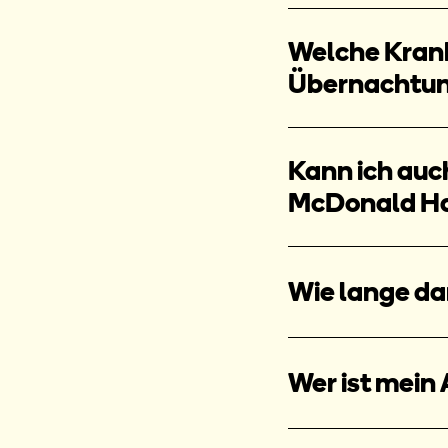
Welche Kran
Übernachtun
Kann ich auch
McDonald Ha
Wie lange da
Wer ist mein