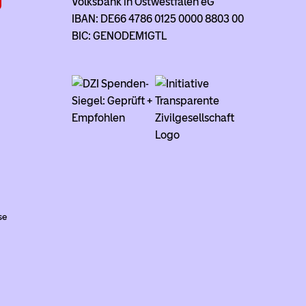
Volksbank in Ostwestfalen eG
IBAN: DE66 4786 0125 0000 8803 00
BIC: GENODEM1GTL
se