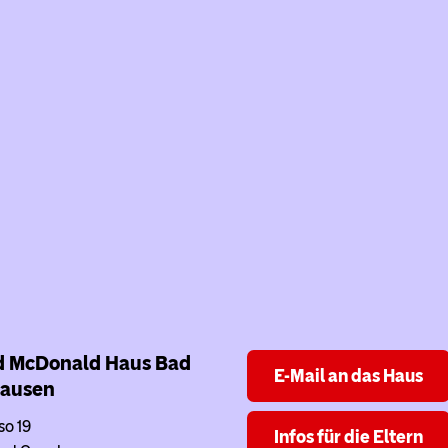
d McDonald Haus
Bad
E-Mail an das Haus
ausen
so 19
Infos für die Eltern