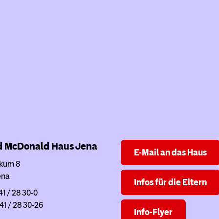
d McDonald Haus
Jena
E-Mail an das Haus
ikum 8
ena
Infos für die Eltern
41 / 28 30-0
41 / 28 30-26
Info-Flyer