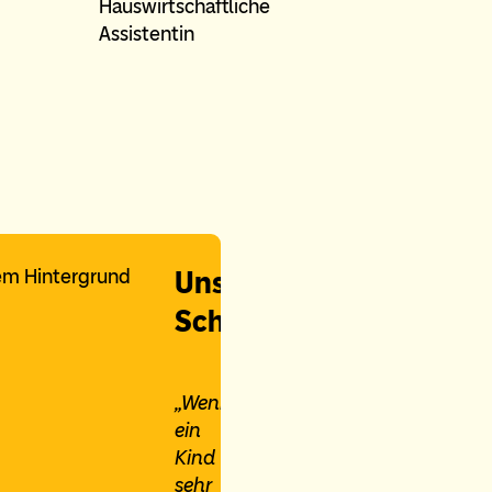
Hauswirtschaftliche
Assistentin
Unsere
Schirmherrin
„Wenn
ein
Kind
sehr