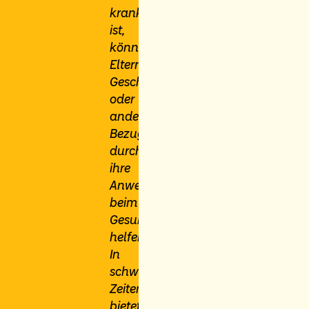
krank
ist,
können
Eltern,
Geschwister
oder
andere
Bezugspersonen
durch
ihre
Anwesenheit
beim
Gesundwerden
helfen.
In
schwierigen
Zeiten
bietet