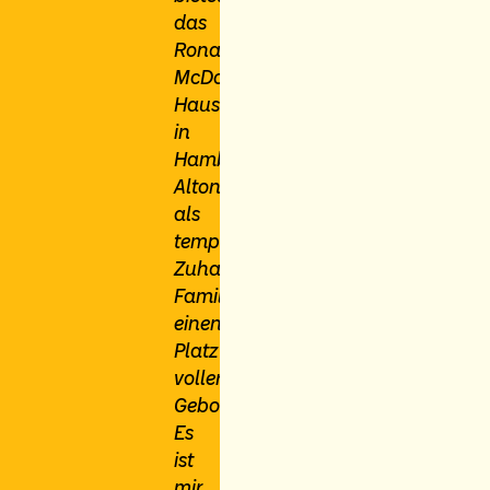
das
Ronald
McDonald
Haus
in
Hamburg-
Altona
als
temporäres
Zuhause
Familien
einen
Platz
voller
Geborgenheit.
Es
ist
mir