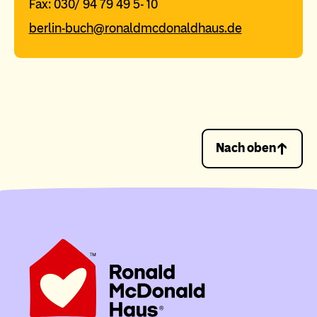
Fax: 030/ 94 79 49 5- 10
berlin-buch@ronaldmcdonaldhaus.de
Nach oben