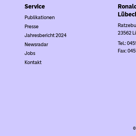
Service
Ronal
Lübec
Publikationen
Ratzebur
Presse
23562 L
Jahresbericht 2024
Tel.: 045
Newsradar
Fax: 045
Jobs
Kontakt
©