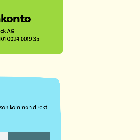
konto
eck AG
101 0024 0019 35
L
asen kommen direkt