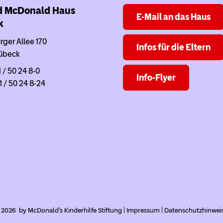
d McDonald Haus
E-Mail an das Haus
k
ger Allee 170
Infos für die Eltern
übeck
1 / 50 24 8-0
Info-Flyer
1 / 50 24 8-24
 2026 by McDonald's Kinderhilfe Stiftung |
Impressum
|
Datenschutzhinwei